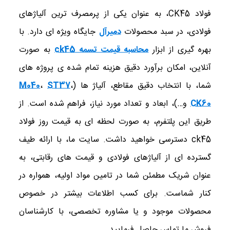
فولاد CK45، به عنوان یکی از پرمصرف ‌ترین آلیاژهای
فولادی، در سبد محصولات
دمیرآل
جایگاه ویژه ‌ای دارد. با
بهره‌ گیری از ابزار
محاسبه قیمت تسمه ck45
به صورت
آنلاین، امکان برآورد دقیق هزینه تمام ‌شده ‌ی پروژه ‌های
شما، با انتخاب دقیق مقاطع، آلیاژ ها (
،
ST37
،
M040
CK60
و…)، ابعاد و تعداد مورد نیاز، فراهم شده است. از
طریق این پلتفرم، به صورت لحظه ‌ای به قیمت روز فولاد
ck45 دسترسی خواهید داشت. سایت ما، با ارائه طیف
گسترده ‌ای از آلیاژهای فولادی و قیمت‌ های رقابتی، به
عنوان شریک مطمئن شما در تامین مواد اولیه، همواره در
کنار شماست. برای کسب اطلاعات بیشتر در خصوص
محصولات موجود و یا مشاوره تخصصی، با کارشناسان
فروش ما تماس حاصل فرمایید.