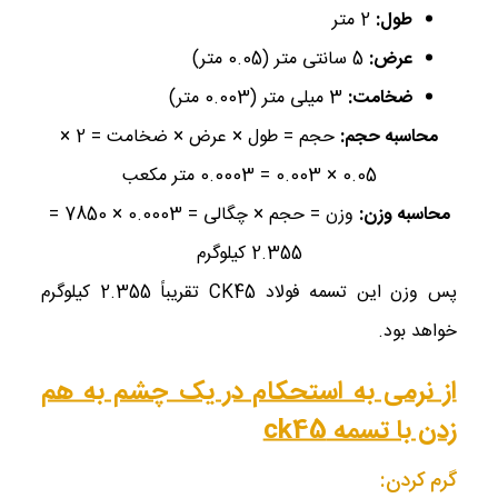
طول:
2 متر
عرض:
5 سانتی ‌متر (0.05 متر)
ضخامت:
3 میلی‌ متر (0.003 متر)
محاسبه حجم:
حجم = طول × عرض × ضخامت = 2 ×
0.05 × 0.003 = 0.0003 متر مکعب
محاسبه وزن:
وزن = حجم × چگالی = 0.0003 × 7850 =
2.355 کیلوگرم
پس وزن این تسمه فولاد CK45 تقریباً 2.355 کیلوگرم
خواهد بود.
از نرمی به استحکام در یک چشم به هم
زدن با تسمه ck45
گرم کردن: