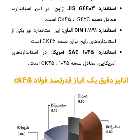
استاندارد
JIS G4403
ژاپن
:
در این استاندارد،
معادل تسمه CK45 ، S45C است
.
استاندارد
DIN 1.1191
آلمان
:
این استاندارد نیز یکی از
استانداردهای رایج برای تسمه CK45 است.
استاندارد
SAE 1045
آمریکا
:
در استانداردهای
آمریکایی، معادل تسمه CK45 ، 1045 است
.
آنالیز دقیق یک آلیاژ قدرتمند فولاد ck45