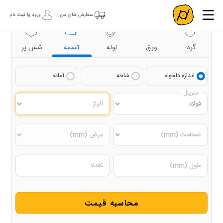
سفارش های من
ورود یا ثبت نام
گرد
ورق
لوله
تسمه
شش پر
اندازه دلخواه
شاخه
آماده
متریال
آلیاژ
ضخامت (mm)
عرض (mm)
طول (mm)
تعداد
محاسبه قیمت