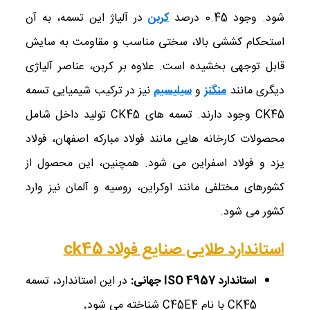
‌شود. وجود 0.45 درصد
کربن
در آلیاژ این تسمه، به آن
استحکام کششی بالا، سختی مناسب و مقاومت به سایش
قابل توجهی بخشیده است. علاوه بر کربن، عناصر آلیاژی
دیگری مانند
منگنز
و
سیلیسیم
نیز در ترکیب شیمیایی تسمه
CK45 وجود دارند. تسمه ‌های CK45 تولید داخل شامل
محصولات کارخانه ‌هایی مانند فولاد مبارکه اصفهان، فولاد
یزد و فولاد اسفراین می ‌شود. همچنین، این محصول از
کشورهای مختلفی مانند اوکراین، روسیه و آلمان نیز وارد
کشور می ‌شود.
استاندارد طلایی صنایع
فولاد
ck45
استاندارد
ISO 4957
جهانی
:
در این استاندارد، تسمه
CK45 با نام C45E4 شناخته می‌ شود
.