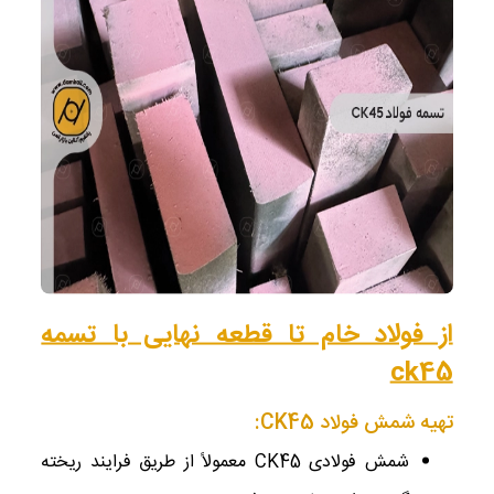
از فولاد خام تا قطعه نهایی با تسمه
ck45
تهیه شمش فولاد CK45:
شمش فولادی CK45 معمولاً از طریق فرایند ریخته