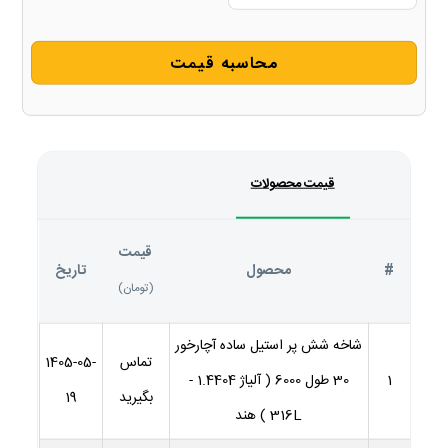
محاسبه قیمت
قیمت محصولات
قیمت
#
محصول
تاریخ
(تومان)
شاخه شش پر استیل ساده آچارخور
تماس
1405-05-
1
30 طول 6000 ( آلیاژ 1.4404 -
بگیرید
19
316L ) هند