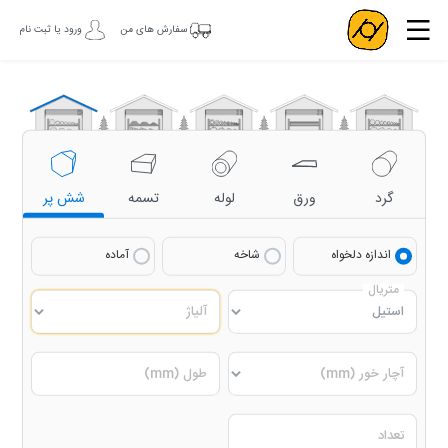
سفارش های من
ورود یا ثبت نام
گرد
ورق
لوله
تسمه
شش پر
اندازه دلخواه
شاخه
آماده
متریال
آلیاژ
آچار خور (mm)
طول (mm)
تعداد