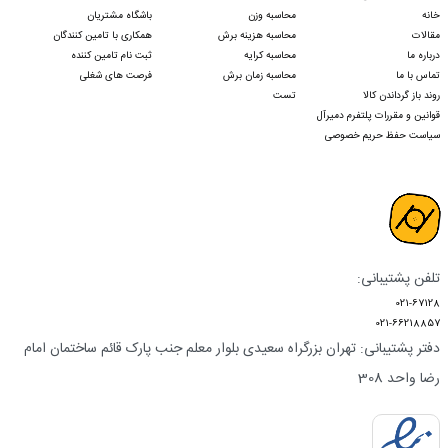
خانه
محاسبه وزن
باشگاه مشتریان
مقالات
محاسبه هزینه برش
همکاری با تامین کنندگان
درباره ما
محاسبه کرایه
ثبت نام تامین کننده
تماس با ما
محاسبه زمان برش
فرصت های شغلی
روند باز گرداندن کالا
تست
قوانین و مقررات پلتفرم دمیرآل
سیاست حفظ حریم خصوصی
تلفن پشتیبانی:
021-67128
021-66218857
دفتر پشتیبانی: تهران بزرگراه سعیدی بلوار معلم جنب پارک قائم ساختمان امام
رضا واحد 308